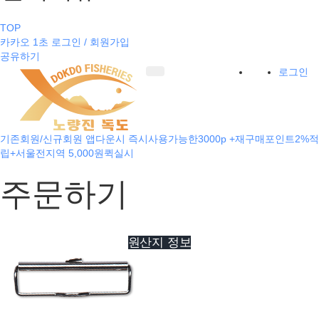
TOP
카카오 1초 로그인 / 회원가입
공유하기
로그인
기존회원/신규회원 앱다운시 즉시사용가능한3000p +재구매포인트2%적
립+서울전지역 5,000원퀵실시
주문하기
원산지 정보