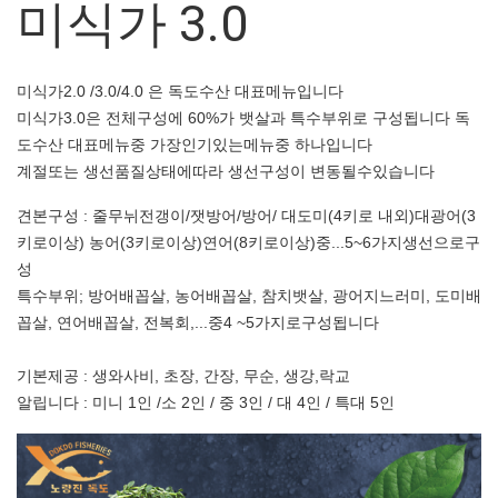
미식가 3.0
미식가2.0 /3.0/4.0 은 독도수산 대표메뉴입니다
미식가3.0은 전체구성에 60%가 뱃살과 특수부위로 구성됩니다 독
도수산 대표메뉴중 가장인기있는메뉴중 하나입니다
계절또는 생선품질상태에따라 생선구성이 변동될수있습니다
견본구성 : 줄무뉘전갱이/잿방어/방어/ 대도미(4키로 내외)대광어(3
키로이상) 농어(3키로이상)연어(8키로이상)중...5~6가지생선으로구
성
특수부위; 방어배꼽살, 농어배꼽살, 참치뱃살, 광어지느러미, 도미배
꼽살, 연어배꼽살, 전복회,...중4 ~5가지로구성됩니다
기본제공 : 생와사비, 초장, 간장, 무순, 생강,락교
알립니다 : 미니 1인 /소 2인 / 중 3인 / 대 4인 / 특대 5인