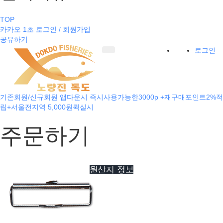
TOP
카카오 1초 로그인 / 회원가입
공유하기
로그인
기존회원/신규회원 앱다운시 즉시사용가능한3000p +재구매포인트2%적
립+서울전지역 5,000원퀵실시
주문하기
원산지 정보