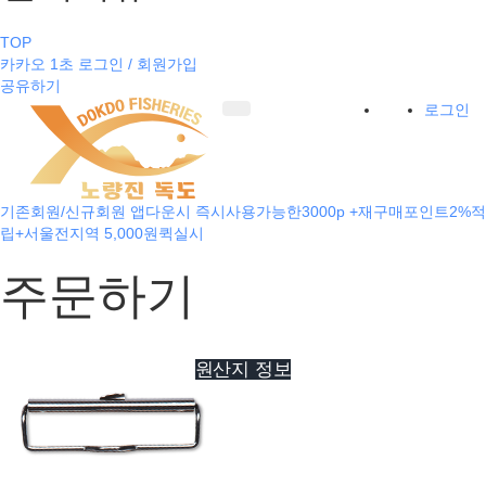
TOP
카카오 1초 로그인 / 회원가입
공유하기
로그인
기존회원/신규회원 앱다운시 즉시사용가능한3000p +재구매포인트2%적
립+서울전지역 5,000원퀵실시
주문하기
원산지 정보