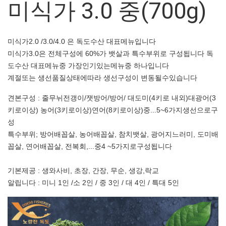
미식가 3.0 중(700g)
미식가2.0 /3.0/4.0 은 독도수산 대표메뉴입니다
미식가3.0은 전체구성에 60%가 뱃살과 특수부위로 구성됩니다 독
도수산 대표메뉴중 가장인기있는메뉴중 하나입니다
계절또는 생선품질상태에따라 생선구성이 변동될수있습니다
견본구성 : 줄무뉘전갱이/잿방어/방어/ 대도미(4키로 내외)대광어(3
키로이상) 농어(3키로이상)연어(8키로이상)중...5~6가지생선으로구
성
특수부위; 방어배꼽살, 농어배꼽살, 참치뱃살, 광어지느러미, 도미배
꼽살, 연어배꼽살, 전복회,...중4 ~5가지로구성됩니다
기본제공 : 생와사비, 초장, 간장, 무순, 생강,락교
알립니다 : 미니 1인 /소 2인 / 중 3인 / 대 4인 / 특대 5인