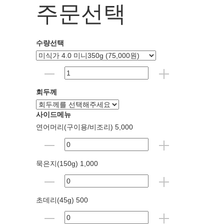
주문선택
수량선택
회두께
사이드메뉴
연어머리(구이용/비조리) 5,000
묵은지(150g) 1,000
초데리(45g) 500