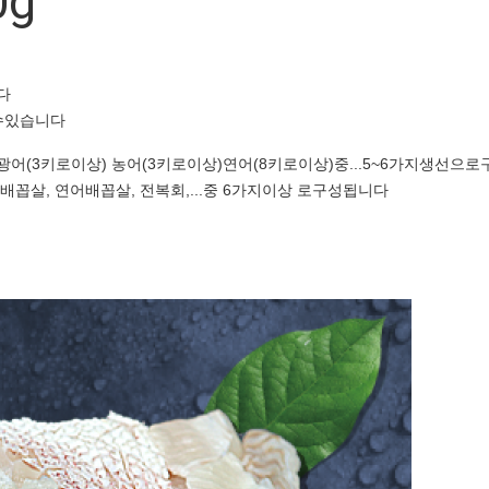
0g
다
수있습니다
광어(3키로이상) 농어(3키로이상)연어(8키로이상)중...5~6가지생선으로
배꼽살, 연어배꼽살, 전복회,...중 6가지이상 로구성됩니다