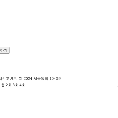
문하기
신고번호 제 2024-서울동작-1043호
층 2호,3호,4호