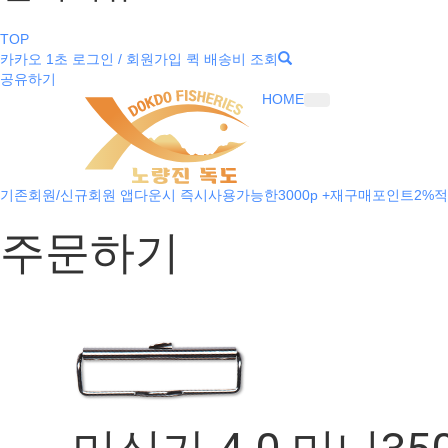
TOP
카카오 1초 로그인 / 회원가입
퀵 배송비 조회
공유하기
HOME
기존회원/신규회원 앱다운시 즉시사용가능한3000p +재구매포인트2%적
주문하기