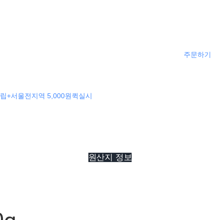
주문하기
립+서울전지역 5,000원퀵실시
원산지 정보