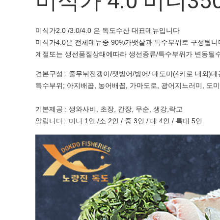
미식가 4.0 미니35
미식가2.0 /3.0/4.0 은 독도수산 대표메뉴입니다
미식가4.0은 전체메뉴중 90%가뱃살과 특수부위로 구성됩니
계절또는 생선품질상태에따라 생선종류/특수부위가 변동될
견본구성 : 줄무뉘전갱이/잿방어/방어/ 대도미(4키로 내외)대
특수부위; 아지배꼽, 농어배꼽, 가마도로, 광어지느러미, 도미
기본제공 : 생와사비, 초장, 간장, 무순, 생강,락교
알립니다 : 미니 1인 /소 2인 / 중 3인 / 대 4인 / 특대 5인