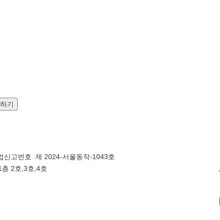
문하기
신고번호 제 2024-서울동작-1043호
층 2호,3호,4호