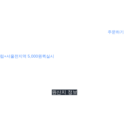
주문하기
립+서울전지역 5,000원퀵실시
원산지 정보