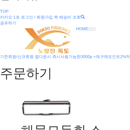
TOP
카카오 1초 로그인 / 회원가입
퀵 배송비 조회
공유하기
HOME
기존회원/신규회원 앱다운시 즉시사용가능한3000p +재구매포인트2%적
주문하기