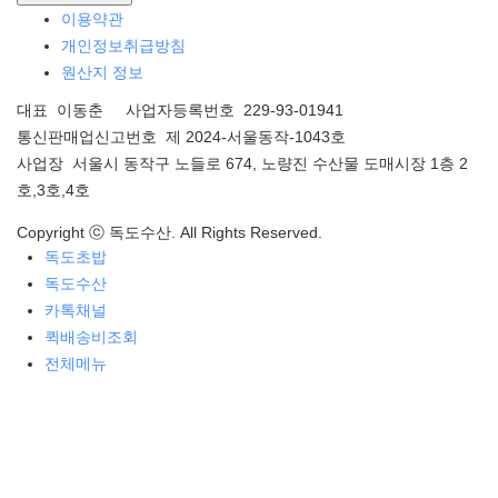
이용약관
개인정보취급방침
원산지 정보
대표 이동춘 사업자등록번호 229-93-01941
통신판매업신고번호 제 2024-서울동작-1043호
사업장 서울시 동작구 노들로 674, 노량진 수산물 도매시장 1층 2
호,3호,4호
Copyright ⓒ 독도수산. All Rights Reserved.
독도초밥
독도수산
카톡채널
퀵배송비조회
전체메뉴