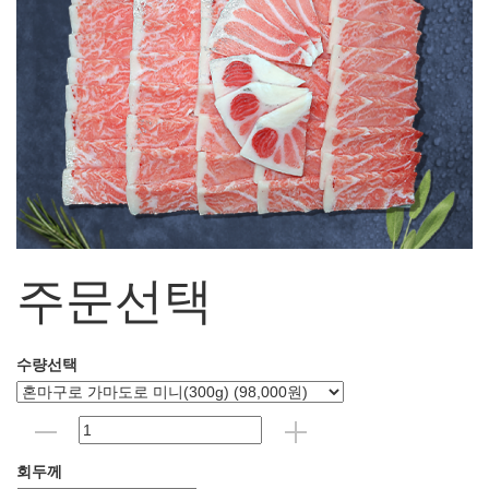
주문선택
수량선택
회두께