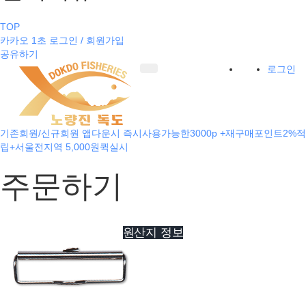
TOP
카카오 1초 로그인 / 회원가입
공유하기
로그인
기존회원/신규회원 앱다운시 즉시사용가능한3000p +재구매포인트2%적
립+서울전지역 5,000원퀵실시
주문하기
원산지 정보