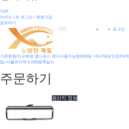
TOP
카카오 1초 로그인 / 회원가입
공유하기
로그인
기존회원/신규회원 앱다운시 즉시사용가능한3000p +재구매포인트2%적
립+서울전지역 5,000원퀵실시
주문하기
원산지 정보