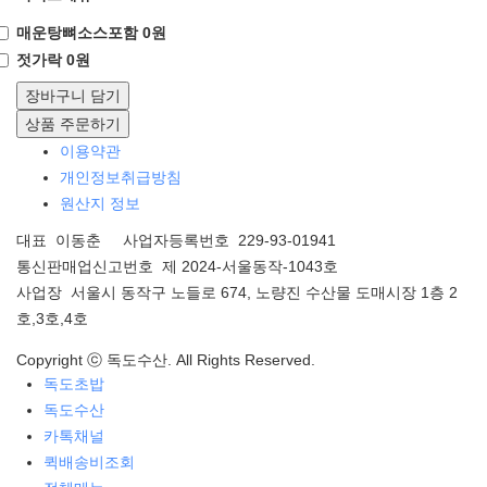
매운탕뼈소스포함 0원
젓가락 0원
장바구니 담기
상품 주문하기
이용약관
개인정보취급방침
원산지 정보
대표 이동춘 사업자등록번호 229-93-01941
통신판매업신고번호 제 2024-서울동작-1043호
사업장 서울시 동작구 노들로 674, 노량진 수산물 도매시장 1층 2
호,3호,4호
Copyright ⓒ 독도수산. All Rights Reserved.
독도초밥
독도수산
카톡채널
퀵배송비조회