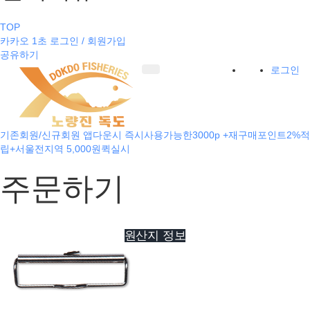
TOP
카카오 1초 로그인 / 회원가입
공유하기
로그인
기존회원/신규회원 앱다운시 즉시사용가능한3000p +재구매포인트2%적
립+서울전지역 5,000원퀵실시
주문하기
원산지 정보