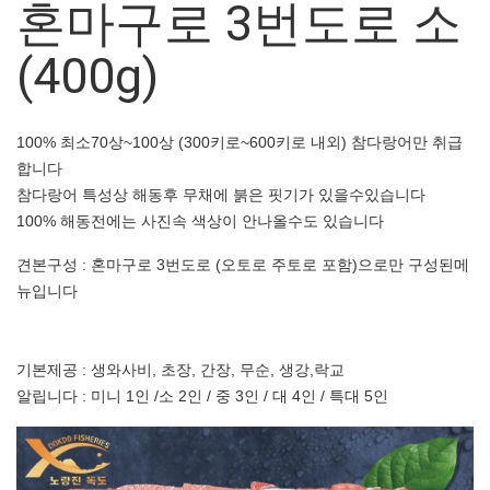
혼마구로 3번도로 소
(400g)
100% 최소70상~100상 (300키로~600키로 내외) 참다랑어만 취급
합니다
참다랑어 특성상 해동후 무채에 붉은 핏기가 있을수있습니다
100% 해동전에는 사진속 색상이 안나올수도 있습니다
견본구성 : 혼마구로 3번도로 (오토로 주토로 포함)으로만 구성된메
뉴입니다
기본제공 : 생와사비, 초장, 간장, 무순, 생강,락교
알립니다 : 미니 1인 /소 2인 / 중 3인 / 대 4인 / 특대 5인