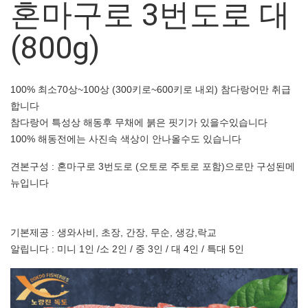
혼마구로 3번도로 대
(800g)
100% 최소70상~100상 (300키로~600키로 내외) 참다랑어만 취급
합니다
참다랑어 특성상 해동후 무채에 붉은 핏기가 있을수있습니다
100% 해동전에는 사진속 색상이 안나올수도 있습니다
견본구성 : 혼마구로 3번도로 (오토로 주토로 포함)으로만 구성된메
뉴입니다
기본제공 : 생와사비, 초장, 간장, 무순, 생강,락교
알립니다 : 미니 1인 /소 2인 / 중 3인 / 대 4인 / 특대 5인