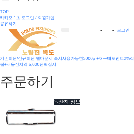
TOP
카카오 1초 로그인 / 회원가입
공유하기
로그인
기존회원/신규회원 앱다운시 즉시사용가능한3000p +재구매포인트2%적
립+서울전지역 5,000원퀵실시
주문하기
원산지 정보