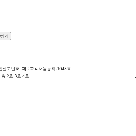
문하기
신고번호 제 2024-서울동작-1043호
층 2호,3호,4호