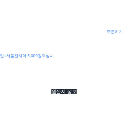
주문하기
립+서울전지역 5,000원퀵실시
원산지 정보