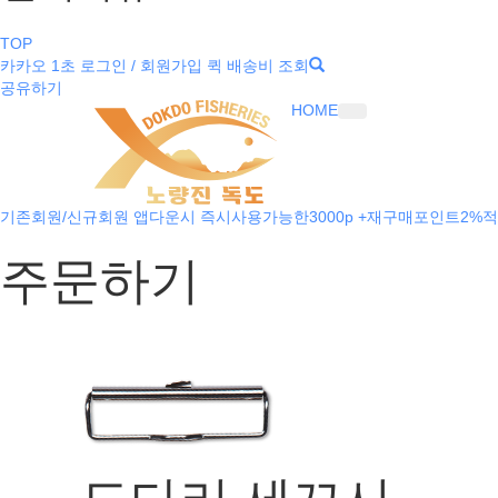
TOP
카카오 1초 로그인 / 회원가입
퀵 배송비 조회
공유하기
HOME
기존회원/신규회원 앱다운시 즉시사용가능한3000p +재구매포인트2%적
주문하기