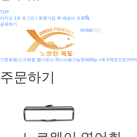
TOP
카카오 1초 로그인 / 회원가입
퀵 배송비 조회
공유하기
HOME
기존회원/신규회원 앱다운시 즉시사용가능한3000p +재구매포인트2%적
주문하기