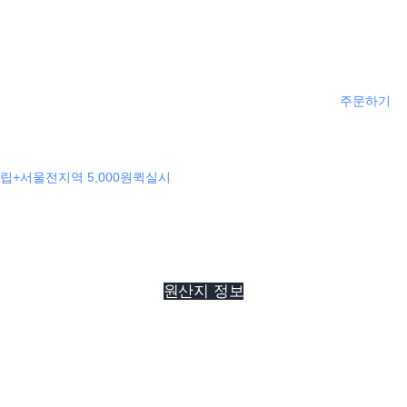
주문하기
립+서울전지역 5,000원퀵실시
원산지 정보