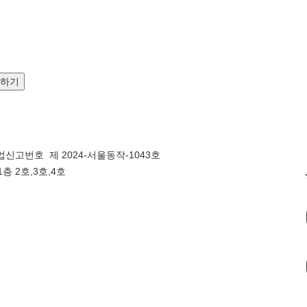
문하기
신고번호 제 2024-서울동작-1043호
층 2호,3호,4호