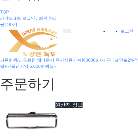
TOP
카카오 1초 로그인 / 회원가입
공유하기
로그인
기존회원/신규회원 앱다운시 즉시사용가능한3000p +재구매포인트2%적
립+서울전지역 5,000원퀵실시
주문하기
원산지 정보