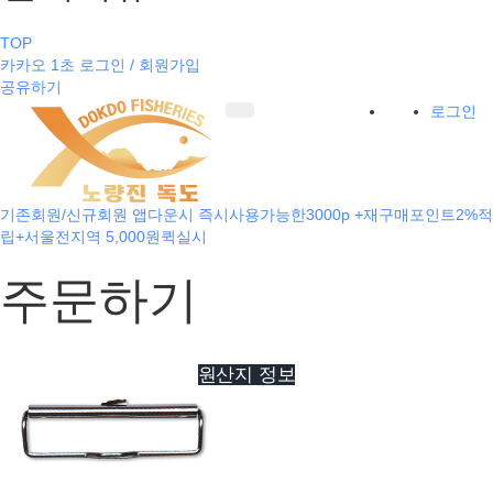
TOP
카카오 1초 로그인 / 회원가입
공유하기
로그인
기존회원/신규회원 앱다운시 즉시사용가능한3000p +재구매포인트2%적
립+서울전지역 5,000원퀵실시
주문하기
원산지 정보