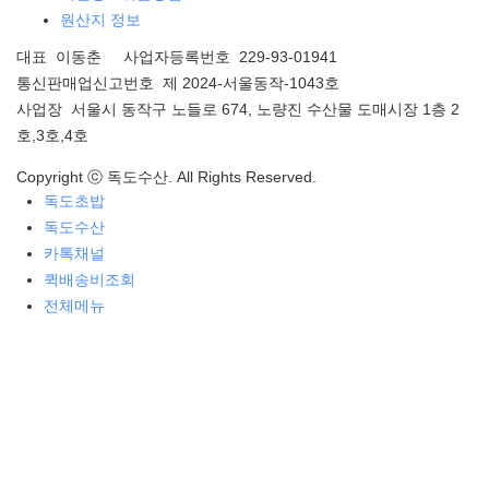
원산지 정보
대표 이동춘 사업자등록번호 229-93-01941
통신판매업신고번호 제 2024-서울동작-1043호
사업장 서울시 동작구 노들로 674, 노량진 수산물 도매시장 1층 2
호,3호,4호
Copyright ⓒ 독도수산. All Rights Reserved.
독도초밥
독도수산
카톡채널
퀵배송비조회
전체메뉴