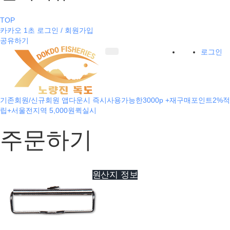
TOP
카카오 1초 로그인 / 회원가입
공유하기
로그인
기존회원/신규회원 앱다운시 즉시사용가능한3000p +재구매포인트2%적
립+서울전지역 5,000원퀵실시
주문하기
원산지 정보