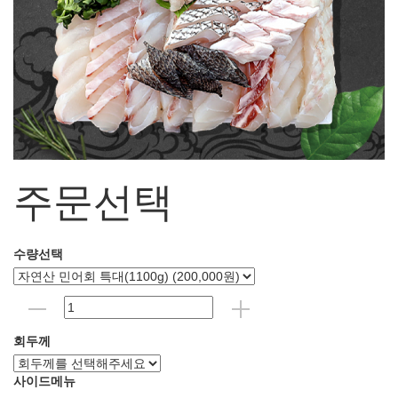
주문선택
수량선택
회두께
사이드메뉴