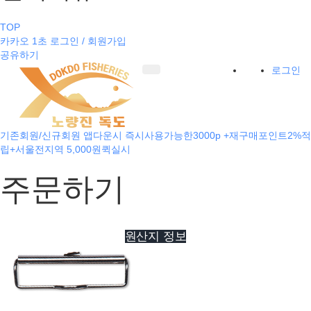
TOP
카카오 1초 로그인 / 회원가입
공유하기
로그인
기존회원/신규회원 앱다운시 즉시사용가능한3000p +재구매포인트2%적
립+서울전지역 5,000원퀵실시
주문하기
원산지 정보