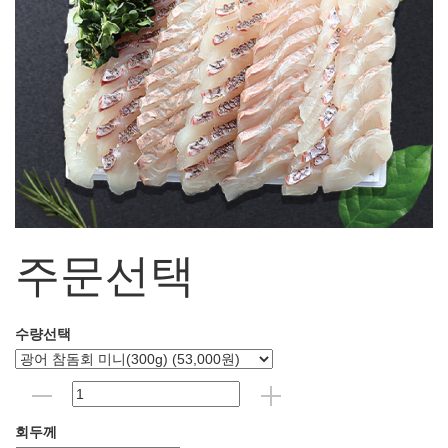
주문선택
수량선택
회두께