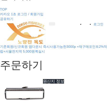
TOP
카카오 1초 로그인 / 회원가입
공유하기
로그인
기존회원/신규회원 앱다운시 즉시사용가능한3000p +재구매포인트2%적
립+서울전지역 5,000원퀵실시
주문하기
원산지 정보