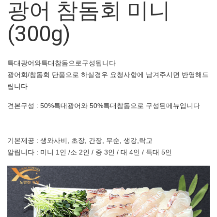
광어 참돔회 미니
(300g)
특대광어와특대참돔으로구성됩니다
광어회/참돔회 단품으로 하실경우 요청사항에 남겨주시면 반영해드
립니다
견본구성 : 50%특대광어와 50%특대참돔으로 구성된메뉴입니다
기본제공 : 생와사비, 초장, 간장, 무순, 생강,락교
알립니다 : 미니 1인 /소 2인 / 중 3인 / 대 4인 / 특대 5인