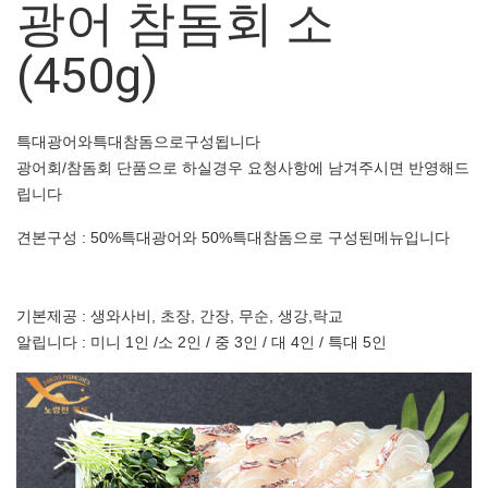
광어 참돔회 소
(450g)
특대광어와특대참돔으로구성됩니다
광어회/참돔회 단품으로 하실경우 요청사항에 남겨주시면 반영해드
립니다
견본구성 : 50%특대광어와 50%특대참돔으로 구성된메뉴입니다
기본제공 : 생와사비, 초장, 간장, 무순, 생강,락교
알립니다 : 미니 1인 /소 2인 / 중 3인 / 대 4인 / 특대 5인