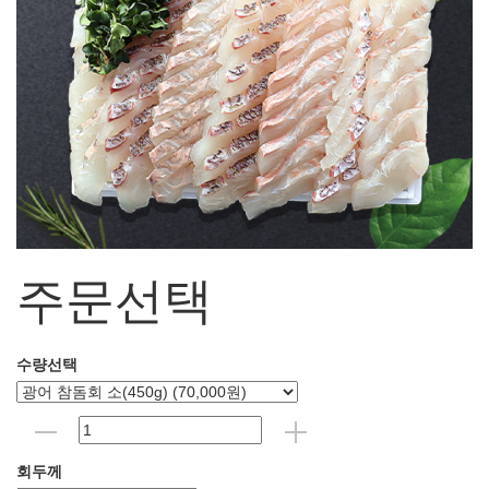
주문선택
수량선택
회두께