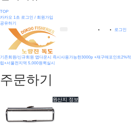
TOP
카카오 1초 로그인 / 회원가입
공유하기
로그인
기존회원/신규회원 앱다운시 즉시사용가능한3000p +재구매포인트2%적
립+서울전지역 5,000원퀵실시
주문하기
원산지 정보