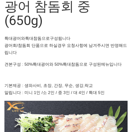
광어 참돔회 중
(650g)
특대광어와특대참돔으로구성됩니다
광어회/참돔회 단품으로 하실경우 요청사항에 남겨주시면 반영해드
립니다
견본구성 : 50%특대광어와 50%특대참돔으로 구성된메뉴입니다
기본제공 : 생와사비, 초장, 간장, 무순, 생강,락교
알립니다 : 미니 1인 /소 2인 / 중 3인 / 대 4인 / 특대 5인