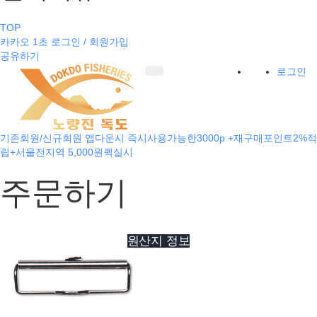
TOP
카카오 1초 로그인 / 회원가입
공유하기
로그인
기존회원/신규회원 앱다운시 즉시사용가능한3000p +재구매포인트2%적
립+서울전지역 5,000원퀵실시
주문하기
원산지 정보