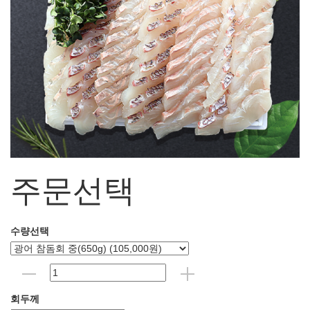
주문선택
수량선택
회두께