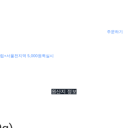
주문하기
립+서울전지역 5,000원퀵실시
원산지 정보