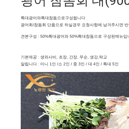
광어 참돔회 대(900
특대광어와특대참돔으로구성됩니다
광어회/참돔회 단품으로 하실경우 요청사항에 남겨주시면 
견본구성 : 50%특대광어와 50%특대참돔으로 구성된메뉴입
기본제공 : 생와사비, 초장, 간장, 무순, 생강,락교
알립니다 : 미니 1인 /소 2인 / 중 3인 / 대 4인 / 특대 5인