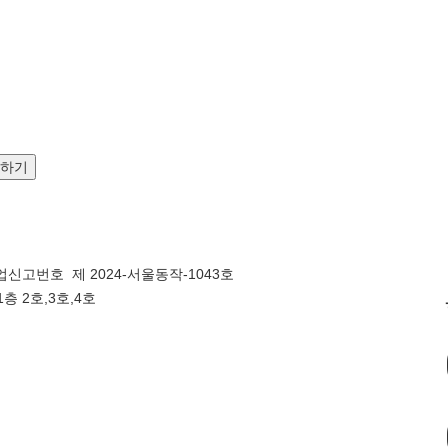
문하기
신고번호 제 2024-서울동작-1043호
층 2호,3호,4호