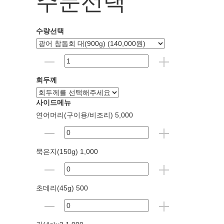
주문선택
수량선택
회두께
사이드메뉴
연어머리(구이용/비조리) 5,000
묵은지(150g) 1,000
초데리(45g) 500