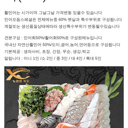
활민어는 시가이며 그날그날 가격변동 있을수 있습니다
민어모듬스페셜은 전체메뉴중 60% 뱃살과 특수부위로 구성됩니다
계절또는 생선품질상태에따라 생선특수부위가 변동될수있습니다
견본구성 : 민어회50%/활어회50%로 구성된메뉴입니다
국내산 자연산활민어 50%/도미,광어,농어,연어등으로 구성됩니다
기본제공 : 생와사비, 초장, 간장, 무순, 생강,락교
알립니다 : 미니 1인 /소 2인 / 중 3인 / 대 4인 / 특대 5인