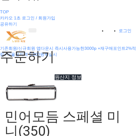
TOP
카카오 1초 로그인 / 회원가입
공유하기
로그인
기존회원/신규회원 앱다운시 즉시사용가능한3000p +재구매포인트2%적
주문하기
립+서울전지역 5,000원퀵실시
원산지 정보
민어모듬 스페셜 미
니(350)