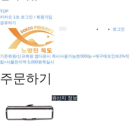
TOP
카카오 1초 로그인 / 회원가입
공유하기
로그인
기존회원/신규회원 앱다운시 즉시사용가능한3000p +재구매포인트2%적
립+서울전지역 5,000원퀵실시
주문하기
원산지 정보