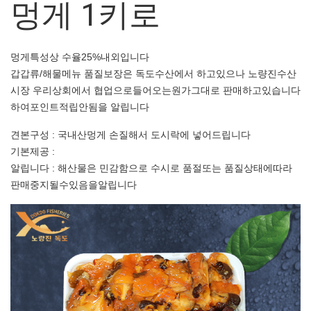
멍게 1키로
멍게특성상 수율25%내외입니다
갑갑류/해물메뉴 품질보장은 독도수산에서 하고있으나 노량진수산
시장 우리상회에서 협업으로들어오는원가그대로 판매하고있습니다
하여포인트적립안됨을 알립니다
견본구성 : 국내산멍게 손질해서 도시락에 넣어드립니다
기본제공 :
알립니다 : 해산물은 민감함으로 수시로 품절또는 품질상태에따라
판매중지될수있음을알립니다