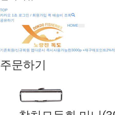
TOP
카카오 1초 로그인 / 회원가입
퀵 배송비 조회
공유하기
HOME
기존회원/신규회원 앱다운시 즉시사용가능한3000p +재구매포인트2%적
주문하기