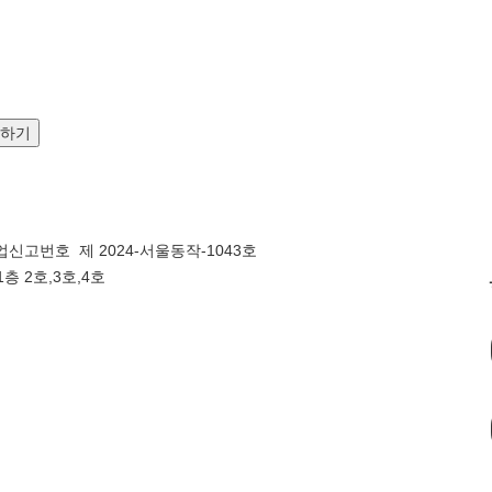
문하기
신고번호 제 2024-서울동작-1043호
층 2호,3호,4호