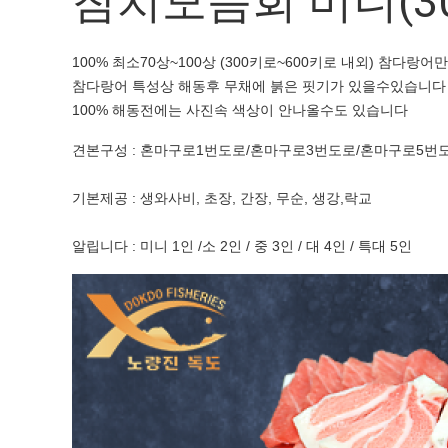
참치모듬회 미니(30
100% 최소70상~100상 (300키로~600키로 내외) 참다랑
참다랑어 특성상 해동후 무채에 붉은 핏기가 있을수있습니다
100% 해동전에는 사진속 색상이 안나올수도 있습니다
견본구성 : 혼마구로1번도로/혼마구로3번도로/혼마구로5번
기본제공 : 생와사비, 초장, 간장, 무순, 생강,락교
알립니다 : 미니 1인 /소 2인 / 중 3인 / 대 4인 / 특대 5인