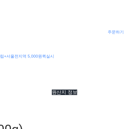
주문하기
립+서울전지역 5,000원퀵실시
원산지 정보