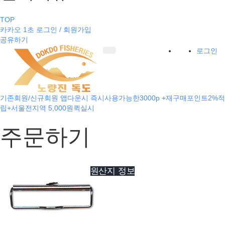
TOP
카카오 1초 로그인 / 회원가입
공유하기
로그인
기존회원/신규회원 앱다운시 즉시사용가능한3000p +재구매포인트2%적
립+서울전지역 5,000원퀵실시
주문하기
원산지 정보