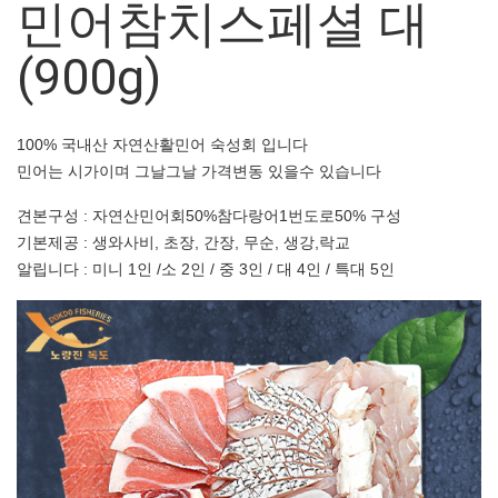
민어참치스페셜 대
(900g)
100% 국내산 자연산활민어 숙성회 입니다
민어는 시가이며 그날그날 가격변동 있을수 있습니다
견본구성 : 자연산민어회50%참다랑어1번도로50% 구성
기본제공 : 생와사비, 초장, 간장, 무순, 생강,락교
알립니다 : 미니 1인 /소 2인 / 중 3인 / 대 4인 / 특대 5인