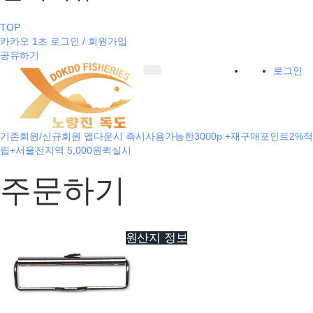
TOP
카카오 1초 로그인 / 회원가입
공유하기
로그인
기존회원/신규회원 앱다운시 즉시사용가능한3000p +재구매포인트2%적
립+서울전지역 5,000원퀵실시
주문하기
원산지 정보