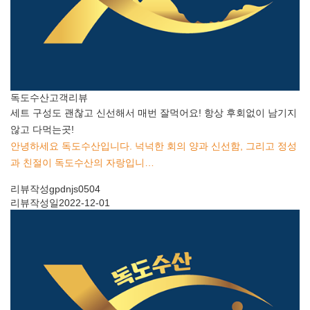
독도수산
고객리뷰
세트 구성도 괜찮고 신선해서 매번 잘먹어요! 항상 후회없이 남기지
않고 다먹는곳!
안녕하세요 독도수산입니다. 넉넉한 회의 양과 신선함, 그리고 정성
과 친절이 독도수산의 자랑입니…
리뷰작성
gpdnjs0504
리뷰작성일
2022-12-01