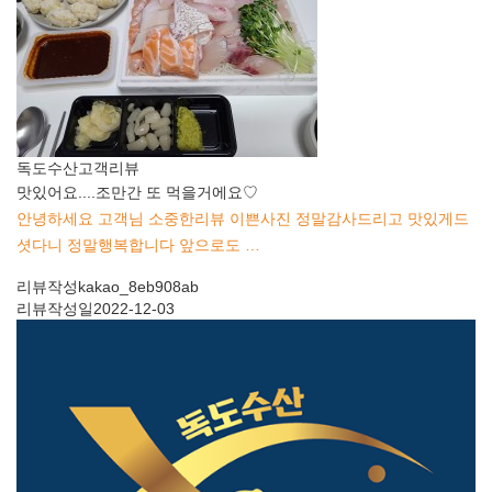
독도수산
고객리뷰
맛있어요....조만간 또 먹을거에요♡
안녕하세요 고객님 소중한리뷰 이쁜사진 정말감사드리고 맛있게드
셧다니 정말행복합니다 앞으로도 …
리뷰작성
kakao_8eb908ab
리뷰작성일
2022-12-03