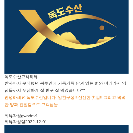
독도수산
고객리뷰
받자마자 무직했던 봉투안에 가득가득 담겨 있는 회와 여러가지 양
념들까지 푸짐하게 잘 받구 잘 먹었습니다^^
안녕하세요 독도수산입니다. 알찬구성!! 신선한 횟감!! 그리고 넉넉
한 양과 친절함으로 고객님을 …
리뷰작성
gwodnv1
리뷰작성일
2022-12-01