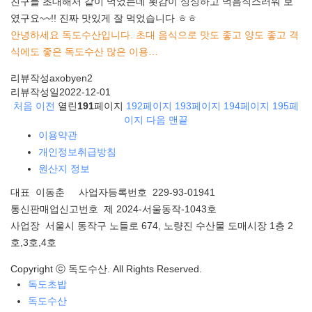
친구들 초대해서 같이 먹었는데 횟감이 싱싱하고 먹음직스러워 보
였구요~~!! 진짜 맛있게 잘 먹었습니다 ㅎㅎ
안녕하세요 독도수산입니다. 초대 음식으로 맛도 좋고 양도 좋고 격
식에도 좋은 독도수산 많은 이용…
리뷰작성
axobyen2
리뷰작성일
2022-12-01
처음
이전
열린
191
페이지
192
페이지
193
페이지
194
페이지
195
페
이지
다음
맨끝
이용약관
개인정보취급방침
원산지 정보
대표 이동춘 사업자등록번호 229-93-01941
통신판매업신고번호 제 2024-서울동작-1043호
사업장 서울시 동작구 노들로 674, 노량진 수산물 도매시장 1층 2
호,3호,4호
Copyright ⓒ 독도수산. All Rights Reserved.
독도초밥
독도수산