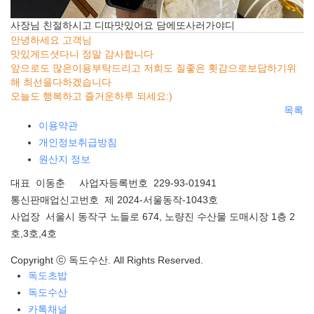
사장님 친절하시고 디따맛있어요 담에또사러가야디
안녕하세요 고객님
맛있게드셧다니 정말 감사합니다
앞으로도 많은이용부탁드리고 저희도 질좋은 횟감으로보답하기위
해 최선을다하겠습니다
오늘도 행복하고 즐거운하루 되세요:)
목록
이용약관
개인정보취급방침
원산지 정보
대표 이동춘 사업자등록번호 229-93-01941
통신판매업신고번호 제 2024-서울동작-1043호
사업장 서울시 동작구 노들로 674, 노량진 수산물 도매시장 1층 2
호,3호,4호
Copyright ⓒ 독도수산. All Rights Reserved.
독도초밥
독도수산
카톡채널