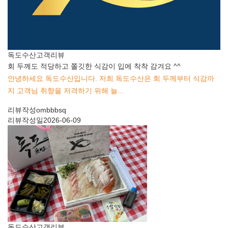
독도수산
고객리뷰
회 두께도 적당하고 쫄깃한 식감이 입에 착착 감겨요 ^^
안녕하세요 독도수산입니다. 저희 독도수산은 회 두께부터 식감까
지 고객님 취향을 저격하기 위해 늘…
리뷰작성
ombbbsq
리뷰작성일
2026-06-09
독도수산
고객리뷰