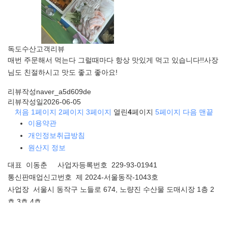
독도수산
고객리뷰
매번 주문해서 먹는다 그럴때마다 항상 맛있게 먹고 있습니다!!사장
님도 친절하시고 맛도 좋고 좋아요!
리뷰작성
naver_a5d609de
리뷰작성일
2026-06-05
처음
1
페이지
2
페이지
3
페이지
열린
4
페이지
5
페이지
다음
맨끝
이용약관
개인정보취급방침
원산지 정보
대표 이동춘 사업자등록번호 229-93-01941
통신판매업신고번호 제 2024-서울동작-1043호
사업장 서울시 동작구 노들로 674, 노량진 수산물 도매시장 1층 2
호,3호,4호
Copyright ⓒ 독도수산. All Rights Reserved.