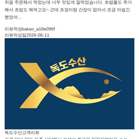
처음 주문해서 먹었는데 너무 맛있게 잘먹었습니다. 초밥물도 추가
해서 초밥도 해먹고요~ 근데 초장이랑 간장이 없어서 조금 아쉽긴
했었어…
리뷰작성
kakao_a18e096f
리뷰작성일
2026-06-11
독도수산
고객리뷰