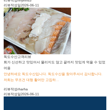
리뷰작성
hhyinns3
리뷰작성일
2026-06-11
독도수산
고객리뷰
회가 신선하고 맛있어서 물리지도 않고 끝까지 맛있게 먹을 수 있었
어용
안녕하세요 독도수산입니다. 독도수산을 찾아주셔서 감사합니다.
저희는 무조건 대형 활어만 고집하…
리뷰작성
rharha
리뷰작성일
2026-06-11