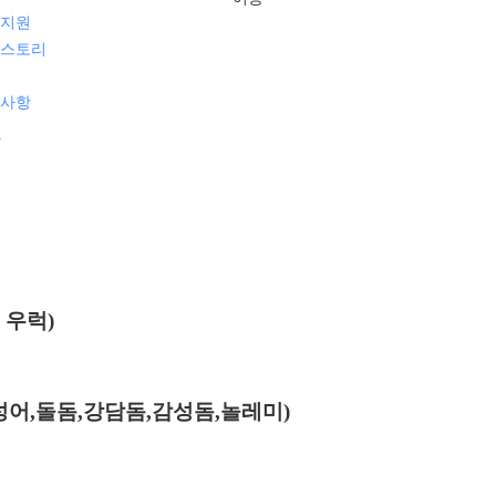
지원
스토리
사항
 우럭)
성어,돌돔,강담돔,감성돔,놀레미)