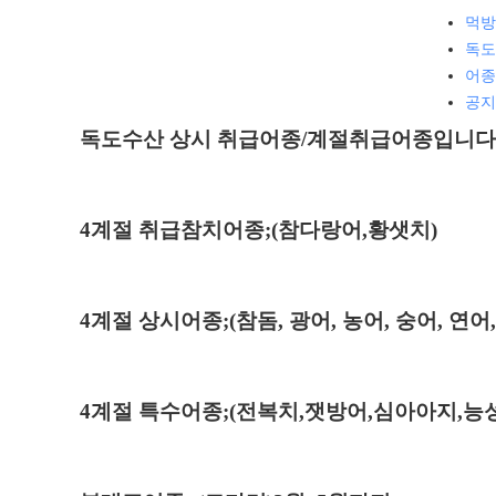
먹방
독도
어종
공지
​독도수산 상시 취급어종/계절취급어종입니다
4계절 취급참치어종;(참다랑어,황샛치)
4계절 상시어종;(참돔, 광어, 농어, 숭어, 연어,
4계절 특수어종;(전복치,잿방어,심아아지,능