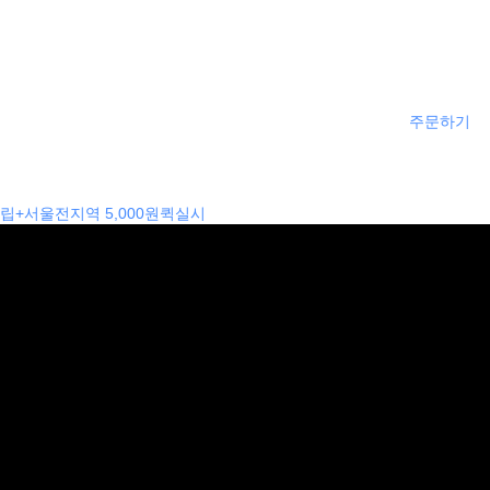
주문하기
립+서울전지역 5,000원퀵실시